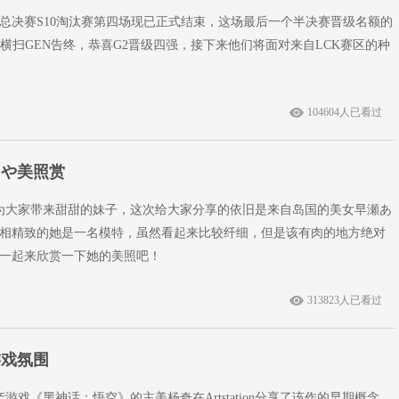
全球总决赛S10淘汰赛第四场现已正式结束，这场最后一个半决赛晋级名额的
:0 横扫GEN告终，恭喜G2晋级四强，接下来他们将面对来自LCK赛区的种
104604人已看过
あや美照赏
续为大家带来甜甜的妹子，这次给大家分享的依旧是来自岛国的美女早瀬あ
相精致的她是一名模特，虽然看起来比较纤细，但是该有肉的地方绝对
一起来欣赏一下她的美照吧！
313823人已看过
游戏氛围
游戏《黑神话：悟空》的主美杨奇在Artstation分享了该作的早期概念