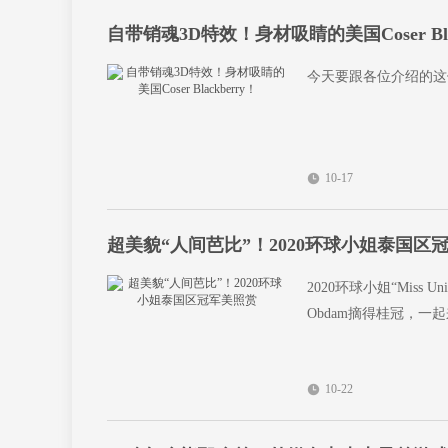
自带销魂3D特效！身材吸睛的美国Coser Blac
今天要跟各位介绍的这位美
10-17
超美貌“人间芭比”！2020环球小姐泰国区
2020环球小姐“Miss 
Obdam摘得桂冠，一
10-22