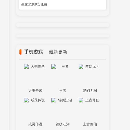
生化危机9安魂曲
手机游戏
最新更新
天书奇谈
皇者
梦幻无间
戒灵传说
锦绣江湖
上古修仙