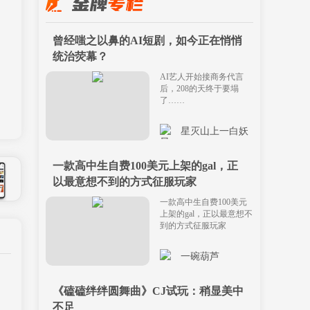
曾经嗤之以鼻的AI短剧，如今正在悄悄
统治荧幕？
AI艺人开始接商务代言
后，208的天终于要塌
了……
星灭山上一白妖
一款高中生自费100美元上架的gal，正
以最意想不到的方式征服玩家
一款高中生自费100美元
上架的gal，正以最意想不
到的方式征服玩家
一碗葫芦
《磕磕绊绊圆舞曲》CJ试玩：稍显美中
不足