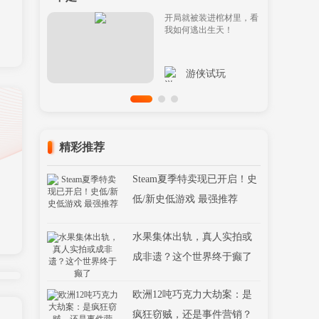
开局就被装进棺材里，看
我如何逃出生天！
游侠试玩
精彩推荐
Steam夏季特卖现已开启！史
低/新史低游戏 最强推荐
水果集体出轨，真人实拍或
成非遗？这个世界终于癫了
欧洲12吨巧克力大劫案：是
疯狂窃贼，还是事件营销？