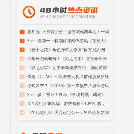
喜加五+大作骨折价！游侠喊你薅羊毛！一周
1
喜加一汇总
Steam喜加一：特别好评肉鸽游戏《夜勤人》
2
免费领取！
《骑士之路》角色身材太夸张?官方:这种身
3
材现实存在
四年长跑画句号！《影之刃零》官宣全部开
4
发完成
《影之刃零》女主全新建模亮相：眉间透露
5
清冷侠气
试镜《GTA6》60次全被无视？前作演员质疑
6
R星潜规则
今晚发布？《GTA6》第三支预告片游戏游玩
7
内容被曝
Steam多半差评！PC版《全境封锁：曙光》
8
首发翻车了
DIY装机灾难现场：散热膏挤上CPU针脚，
9
玩家看了心痛
《生化危机2》废弃设定公开：里昂克莱尔同
10
框+Boss战