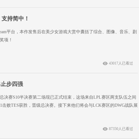
am：支持简中！
r》上架Steam平台，本作发售后在美少女游戏大赏中囊括了综合、图像、音乐、剧
奖项！
43017人已看过
ES止步四强
球总决赛S10半决赛第二场现已正式结束，这场来自LPL赛区两支队伍之间
:1击败TES获胜，晋级总决赛。接下来他们将会与LCK赛区的DWG战队展
87350人已看过