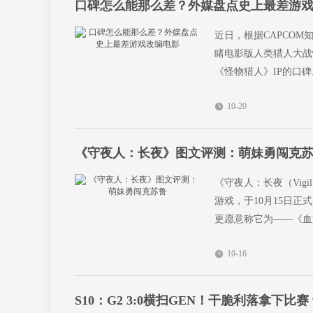
口碑怎么能那么差？外媒盘点史上最差游
近日，根据CAPCO
睹电影版人类猎人大战
《怪物猎人》IP的口碑
10-20
《守夜人：长夜》图文评测：萌妹勇闯克
《守夜人：长夜（Vigil: 
游戏，于10月15日正
更愿意称它为——《血
10-16
S10：G2 3:0横扫GEN！干脆利落拿下比赛