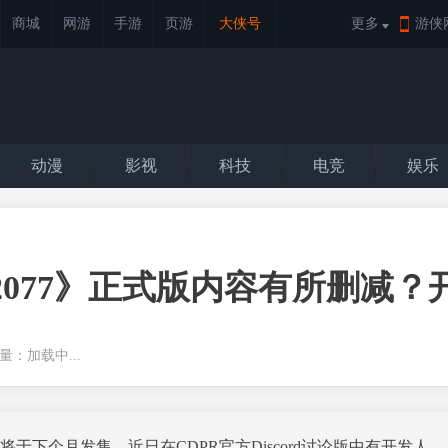
商城
网游
手游
页游
大侠号
更多
游侠
动漫
影视
科技
电竞
娱乐
2077》正式版内容有所删减？
览量：
加载中...
下个月发售，近日在CDPR官方Discord讨论版中有开发人