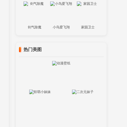
剑气除魔
小鸟爱飞翔
家园卫士
热门美图