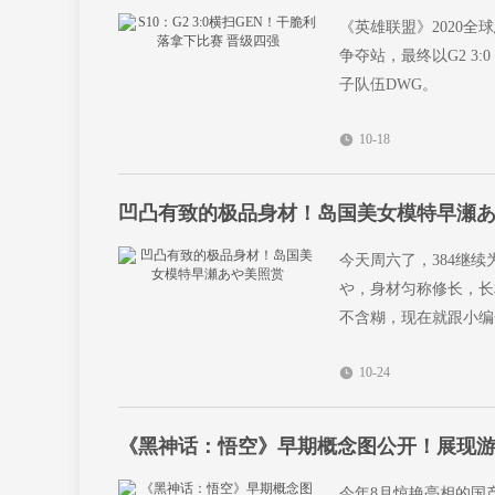
《英雄联盟》2020
争夺站，最终以G2 3
子队伍DWG。
10-18
凹凸有致的极品身材！岛国美女模特早瀬
今天周六了，384继
や，身材匀称修长，长
不含糊，现在就跟小编
10-24
《黑神话：悟空》早期概念图公开！展现
今年8月惊艳亮相的国产