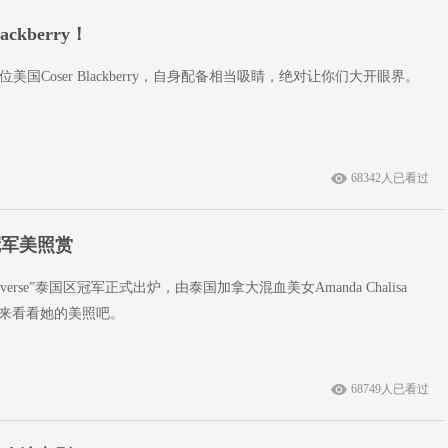
kberry！
国Coser Blackberry，自身配备相当吸睛，绝对让你们大开眼界。
68342人已看过
冠军美照赏
Universe”泰国区冠军正式出炉，由泰国加拿大混血美女Amanda Chalisa
起来看看她的美照吧。
68749人已看过