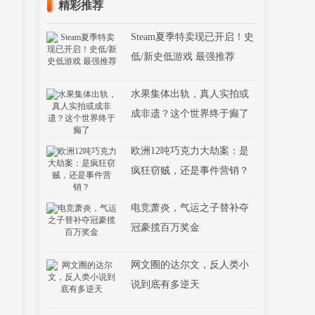
Steam夏季特卖现已开启！史
低/新史低游戏 最强推荐
水果集体出轨，真人实拍或
成非遗？这个世界终于癫了
欧洲12吨巧克力大劫案：是
疯狂窃贼，还是事件营销？
电竞萧炎，气运之子替补夺
冠豪揽百万奖金
网文圈的达尔文，反人类小
说到底有多逆天
ONE PIECE真实存在，尾田