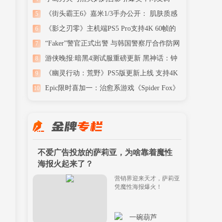
细腻逼真
《影之刃零》主机端PS5 Pro支持4K 60帧的
6
高画质体验
“Faker”警官正式出警 与韩国警察厅合作防网
7
路赌博
游侠晚报:暗黑4测试服重磅更新 黑神话：钟
8
馗CG爆料
《幽灵行动：荒野》PS5版更新上线 支持4K
9
60FPS运行
Epic限时喜加一：治愈系游戏《Spider Fox》
10
免费领
不爱广告投放的萨莉亚，为啥靠着魔性
海报火起来了？
营销界迎来天才，萨莉亚
凭魔性海报爆火！
一碗葫芦