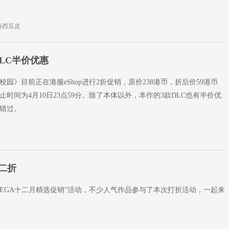
份西瓜皮
DLC半价优惠
园》目前正在港服eShop进行2折促销，原价238港币，折后价59港币
时间为4月10日23点59分。除了本体以外，本作的3款DLC也有半价优
错过。
二折
SEGA十二月精选促销”活动，不少人气作品参与了本次打折活动，一起来