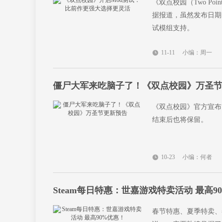
《双点校园（Two Po
据报道，虽然发布日期尚未确
试模组支持。
11-11
小编：周一
僵尸大军来吃脑子了！《双点校园》万圣
《双点校园》官方宣布
结束后也将保留。
10-23
小编：何者
Steam每日特惠：世嘉游戏特卖活动 最高9
春节特惠、夏季特卖、