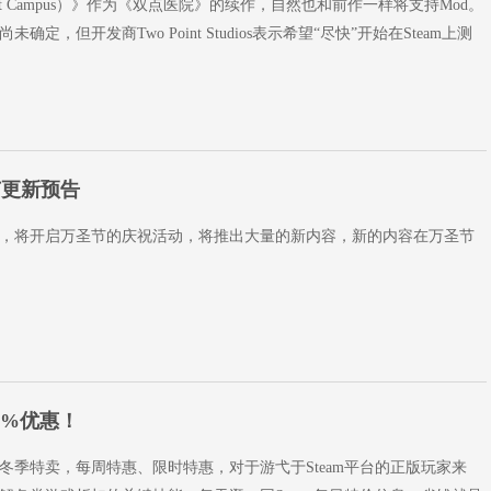
int Campus）》作为《双点医院》的续作，自然也和前作一样将支持Mod。
定，但开发商Two Point Studios表示希望“尽快”开始在Steam上测
节更新预告
，将开启万圣节的庆祝活动，将推出大量的新内容，新的内容在万圣节
0%优惠！
冬季特卖，每周特惠、限时特惠，对于游弋于Steam平台的正版玩家来