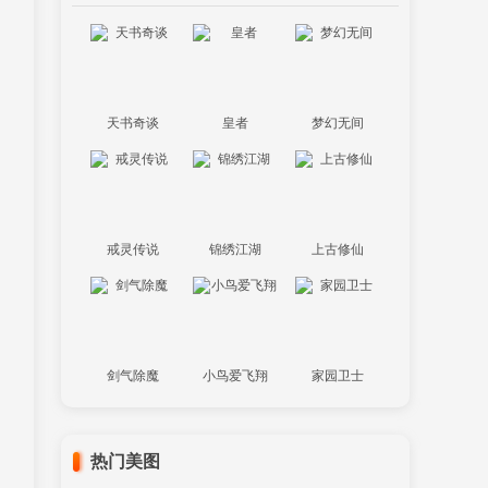
天书奇谈
皇者
梦幻无间
戒灵传说
锦绣江湖
上古修仙
剑气除魔
小鸟爱飞翔
家园卫士
热门美图