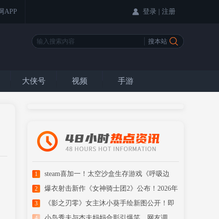
登录
|
注册
网APP
大侠号
视频
手游
steam喜加一！太空沙盒生存游戏《呼吸边
1
缘》免费领
爆衣射击新作《女神骑士团2》公布！2026年
2
冬季发售
《影之刃零》女主沐小葵手绘新图公开！即
3
将开启预售
小岛秀夫与杰夫妈妈合影引爆笑，网友调
4
侃“见家长”
《街头霸王6》嘉米1/3手办公开： 肌肤质感
5