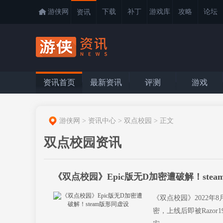
游侠网
下载
补丁
游戏库
攻略
论坛
资讯
资讯首页
最新资讯
评测
游戏
游侠网
>
资讯中心
>
双点校园
>
正文
双点校园资讯
《双点校园》Epic版无D加密遭破解！ste
《双点校园》2022年8月
密，上线后即被Razor