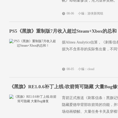
帆》却销量惨淡，沦为业界笑柄。
08-06
小编：游侠新闻组
PS5《黑旗》重制版7月收入超过Steam+Xbox的总和
据Alinea Analytics估算，
据为不含库存的实际售出量，不同
08-05
小编：cloud
《黑旗》RE1.0.6补丁上线:吹箭筒可隐藏 大量Bug
育碧正式推送《刺客信条：黑旗记忆
隐藏爱德华背部吹箭筒的功能，并将
场动画锁帧、大量任务卡关及穿模等