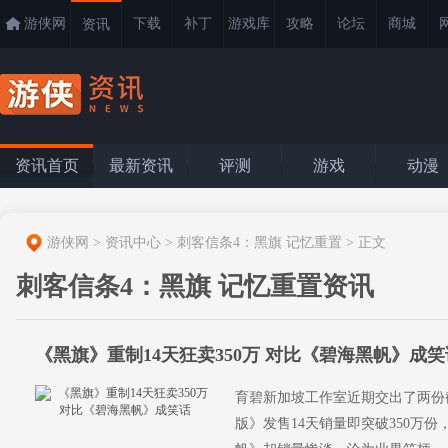
游侠网
下载
补丁
游戏库
攻略
论坛
商城
资讯
资讯首页
最新资讯
评测
游戏
动漫
游侠网
>
资讯中心
>
刺客信条4：黑旗 记忆重置
>
正文
刺客信条4：黑旗 记忆重置资讯
《黑旗》重制14天狂卖350万 对比《碧海黑帆》成笑
育碧新加坡工作室近期交出了两份
版》发售14天销量即突破350万份